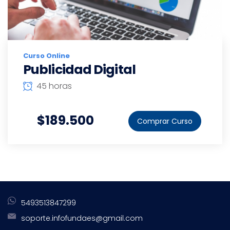
Curso Online
Publicidad Digital
45 horas
$189.500
Comprar Curso
5493513847299
soporte.infofundaes@gmail.com